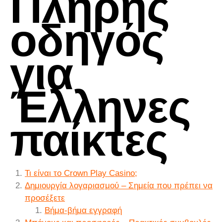
Πλήρης
οδηγός
για
Έλληνες
παίκτες
Τι είναι το Crown Play Casino;
Δημιουργία λογαριασμού – Σημεία που πρέπει να
προσέξετε
Βήμα‑βήμα εγγραφή