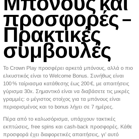
Μπόνους και
προσφορές –
Πρακτικές
συμβουλές
Το Crown Play προσφέρει αρκετά μπόνους, αλλά ο πιο
ελκυστικός είναι το Welcome Bonus. Συνήθως είναι
100 % ταίριασμα κατάθεσης έως 200 €, με απαιτήσεις
γύρισμα 30x. Σημαντικό είναι να διαβάσετε τις μικρές
γραμμές: ο μέγιστος στοίχος για τα μπόνους είναι
περιορισμένος και το bonus λήγει σε 7 ημέρες.
Πέρα από το καλωσόρισμα, υπάρχουν τακτικές
εκπτώσεις, free spins και cash‑back προσφορές. Κάθε
προσφορά έχει διαφορετικές απαιτήσεις, γι’ αυτό