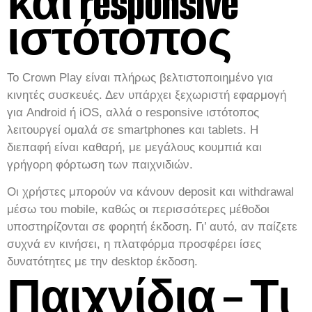
και responsive
ιστότοπος
Το Crown Play είναι πλήρως βελτιστοποιημένο για
κινητές συσκευές. Δεν υπάρχει ξεχωριστή εφαρμογή
για Android ή iOS, αλλά ο responsive ιστότοπος
λειτουργεί ομαλά σε smartphones και tablets. Η
διεπαφή είναι καθαρή, με μεγάλους κουμπιά και
γρήγορη φόρτωση των παιχνιδιών.
Οι χρήστες μπορούν να κάνουν deposit και withdrawal
μέσω του mobile, καθώς οι περισσότερες μέθοδοι
υποστηρίζονται σε φορητή έκδοση. Γι’ αυτό, αν παίζετε
συχνά εν κινήσει, η πλατφόρμα προσφέρει ίσες
δυνατότητες με την desktop έκδοση.
Παιχνίδια – Τι