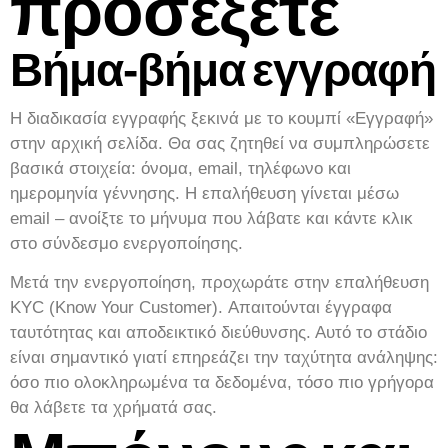
προσέξετε
Βήμα‑βήμα εγγραφή
Η διαδικασία εγγραφής ξεκινά με το κουμπί «Εγγραφή»
στην αρχική σελίδα. Θα σας ζητηθεί να συμπληρώσετε
βασικά στοιχεία: όνομα, email, τηλέφωνο και
ημερομηνία γέννησης. Η επαλήθευση γίνεται μέσω
email – ανοίξτε το μήνυμα που λάβατε και κάντε κλικ
στο σύνδεσμο ενεργοποίησης.
Μετά την ενεργοποίηση, προχωράτε στην επαλήθευση
KYC (Know Your Customer). Απαιτούνται έγγραφα
ταυτότητας και αποδεικτικό διεύθυνσης. Αυτό το στάδιο
είναι σημαντικό γιατί επηρεάζει την ταχύτητα ανάληψης:
όσο πιο ολοκληρωμένα τα δεδομένα, τόσο πιο γρήγορα
θα λάβετε τα χρήματά σας.