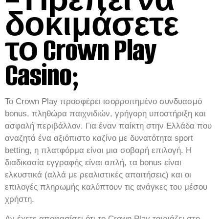
– Πρέπει να
δοκιμάσετε
το Crown Play
Casino;
Το Crown Play προσφέρει ισορροπημένο συνδυασμό
bonus, πληθώρα παιχνιδιών, γρήγορη υποστήριξη και
ασφαλή περιβάλλον. Για έναν παίκτη στην Ελλάδα που
αναζητά ένα αξιόπιστο καζίνο με δυνατότητα sport
betting, η πλατφόρμα είναι μια σοβαρή επιλογή. Η
διαδικασία εγγραφής είναι απλή, τα bonus είναι
ελκυστικά (αλλά με ρεαλιστικές απαιτήσεις) και οι
επιλογές πληρωμής καλύπτουν τις ανάγκες του μέσου
χρήστη.
Αν έχετε αποφασίσει ότι το Crown Play ταιριάζει στο