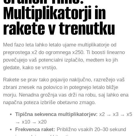
Multiplikatorji in
rakete v trenutku
Med fazo leta lahko letalo ujame multiplikatorje od
preprostega x2 do ogromnega x250. Ti boosti linearno
povečujejo vaš potencialni izplačilo, medtem ko jih
gledate, kako se vrstijo.
Rakete se prav tako pojavijo naključno, razrežejo vaš
zbrani znesek na polovico in potegnejo letalo bližje
morju. Nenadna grožnja vas drži na robu, saj lahko ena
napačna poteza izbriše obetavno zmago.
Tipična sekvenca multiplikatorjev:
x2 → x3 → x5
→ x10 → x20
Frekvenca raket:
Približno vsakih 20–30 sekund