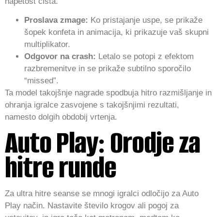
napetost čista.
Proslava zmage:
Ko pristajanje uspe, se prikaže
šopek konfeta in animacija, ki prikazuje vaš skupni
multiplikator.
Odgovor na crash:
Letalo se potopi z efektom
razbremenitve in se prikaže subtilno sporočilo
“missed”.
Ta model takojšnje nagrade spodbuja hitro razmišljanje in
ohranja igralce zasvojene s takojšnjimi rezultati,
namesto dolgih obdobij vrtenja.
Auto Play: Orodje za
hitre runde
Za ultra hitre seanse se mnogi igralci odločijo za Auto
Play način. Nastavite število krogov ali pogoj za