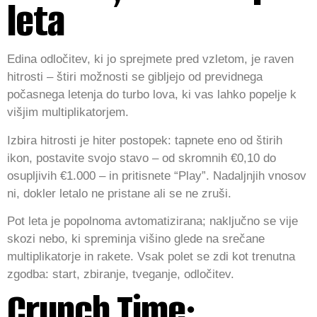
leta
Edina odločitev, ki jo sprejmete pred vzletom, je raven
hitrosti – štiri možnosti se gibljejo od previdnega
počasnega letenja do turbo lova, ki vas lahko popelje k
višjim multiplikatorjem.
Izbira hitrosti je hiter postopek: tapnete eno od štirih
ikon, postavite svojo stavo – od skromnih €0,10 do
osupljivih €1.000 – in pritisnete “Play”. Nadaljnjih vnosov
ni, dokler letalo ne pristane ali se ne zruši.
Pot leta je popolnoma avtomatizirana; naključno se vije
skozi nebo, ki spreminja višino glede na srečane
multiplikatorje in rakete. Vsak polet se zdi kot trenutna
zgodba: start, zbiranje, tveganje, odločitev.
Crunch Time: