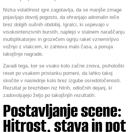
Nizka volatilnost igre zagotavlja, da se manjše zmage
pojavljajo dovolj pogosto, da ohranjajo adrenalin teče
brez dolgih sušnih obdobij. Igralci, ki uspevajo v
visokointenzivnih burstih, najdejo v stalnem naraščanju
multiplikatorjev in grozečem ognju raket vznemirljivo
vožnjo z vlakcem, ki zahteva malo časa, a ponuja
takojšnje nagrade.
Zaradi tega, ker se vsako kolo začne znova, psihološki
reset po vsakem pristanku pomeni, da lahko takoj
skočite v naslednje kolo brez izgube osredotočenosti.
Rezultat je brezhiben niz hitrih, odločnih dejanj, ki
zadovoljujejo željo po takojšnjih rezultatih.
Postavljanje scene:
Hitrost, stava in pot