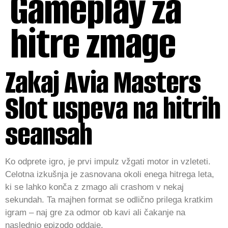
Gameplay za
hitre zmage
Zakaj Avia Masters
Slot uspeva na hitrih
seansah
Ko odprete igro, je prvi impulz vžgati motor in vzleteti.
Celotna izkušnja je zasnovana okoli enega hitrega leta,
ki se lahko konča z zmago ali crashom v nekaj
sekundah. Ta majhen format se odlično prilega kratkim
igram – naj gre za odmor ob kavi ali čakanje na
naslednjo epizodo oddaje.