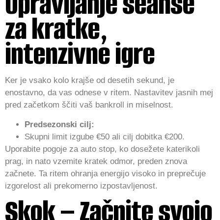
Upravljanje seanse
za kratke,
intenzivne igre
Ker je vsako kolo krajše od desetih sekund, je
enostavno, da vas odnese v ritem. Nastavitev jasnih mej
pred začetkom ščiti vaš bankroll in miselnost.
Predsezonski cilj:
Skupni limit izgube €50 ali cilj dobitka €200.
Uporabite pogoje za auto stop, ko dosežete katerikoli
prag, in nato vzemite kratek odmor, preden znova
začnete. Ta ritem ohranja energijo visoko in preprečuje
izgorelost ali prekomerno izpostavljenost.
Skok – Začnite svojo