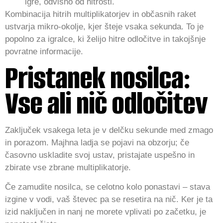
igre, odvisno od hitrosti.
Kombinacija hitrih multiplikatorjev in občasnih raket
ustvarja mikro‑okolje, kjer šteje vsaka sekunda. To je
popolno za igralce, ki želijo hitre odločitve in takojšnje
povratne informacije.
Pristanek nosilca:
Vse ali nič odločitev
Zaključek vsakega leta je v delčku sekunde med zmago
in porazom. Majhna ladja se pojavi na obzorju; če
časovno uskladite svoj ustav, pristajate uspešno in
zbirate vse zbrane multiplikatorje.
Če zamudite nosilca, se celotno kolo ponastavi – stava
izgine v vodi, vaš števec pa se resetira na nič. Ker je ta
izid naključen in nanj ne morete vplivati po začetku, je