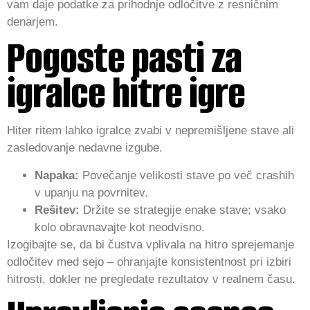
vam daje podatke za prihodnje odločitve z resničnim
denarjem.
Pogoste pasti za
igralce hitre igre
Hiter ritem lahko igralce zvabi v nepremišljene stave ali
zasledovanje nedavne izgube.
Napaka:
Povečanje velikosti stave po več crashih
v upanju na povrnitev.
Rešitev:
Držite se strategije enake stave; vsako
kolo obravnavajte kot neodvisno.
Izogibajte se, da bi čustva vplivala na hitro sprejemanje
odločitev med sejo – ohranjajte konsistentnost pri izbiri
hitrosti, dokler ne pregledate rezultatov v realnem času.