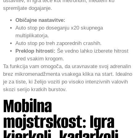
ustavitev, in igra teče kot metronom, medtem ko
spremljate dogajanje.
Običajne nastavitve:
Auto stop po doseganju x20 skupnega
multiplikatorja.
Auto stop po treh zaporednih crashih.
Preklop hitrosti:
Še vedno lahko izberete hitrost
pred vsakim krogom.
Ta funkcija vam omogoča, da uravnavate svoj adrenalin
brez mikromenadžmenta vsakega klika na start. Idealno
je za tiste, ki želijo voziti po visoko intenzivnih valovih
skozi serijo kratkih burstov.
Mobilna
mojstrskost: Igra
kjerkoli, kadarkoli